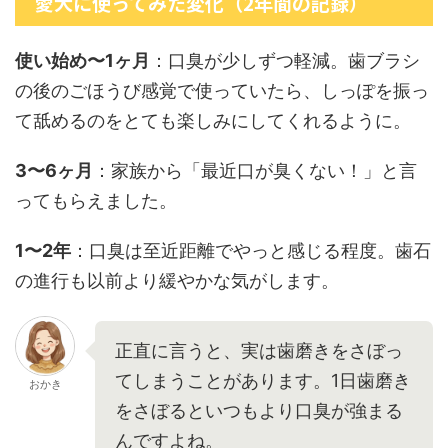
愛犬に使ってみた変化（2年間の記録）
使い始め〜1ヶ月
：口臭が少しずつ軽減。歯ブラシ
の後のごほうび感覚で使っていたら、しっぽを振っ
て舐めるのをとても楽しみにしてくれるように。
3〜6ヶ月
：家族から「最近口が臭くない！」と言
ってもらえました。
1〜2年
：口臭は至近距離でやっと感じる程度。歯石
の進行も以前より緩やかな気がします。
正直に言うと、実は歯磨きをさぼっ
てしまうことがあります。1日歯磨き
おかき
をさぼるといつもより口臭が強まる
んですよね。