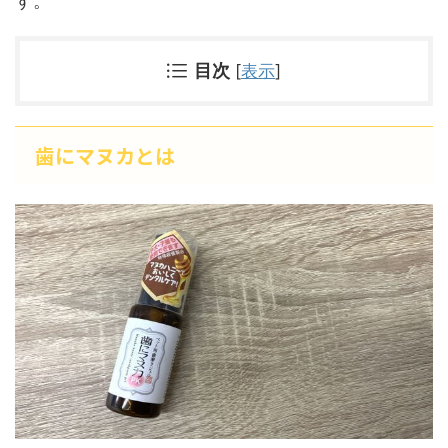
す。
目次
[
表示
]
歯にマヌカとは